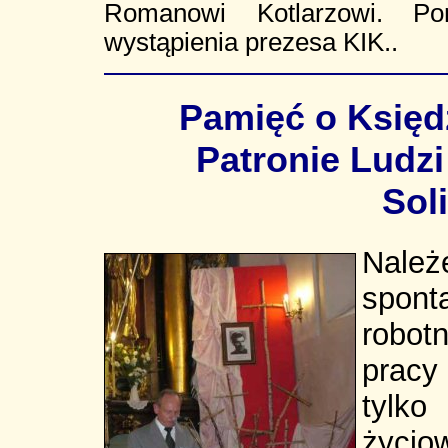
Romanowi Kotlarzowi. Pon
wystąpienia prezesa KIK..
Pamięć o Księd
Patronie Ludzi
Sol
Należ
spont
robot
pracy
tylko
życio