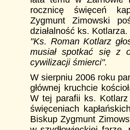
rocznicę święceń kap
Zygmunt Zimowski pośw
działalność ks. Kotlarza
"Ks. Roman Kotlarz głosi
musiał spotkać się z o
cywilizacji śmierci".
W sierpniu 2006 roku p
głównej kruchcie kości
W tej parafii ks. Kotlar
święceniach kapłańskic
Biskup Zygmunt Zimows
w szydłowieckiej farze, 