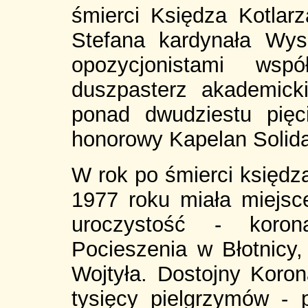
śmierci Księdza Kotlar
Stefana kardynała Wy
opozycjonistami wsp
duszpasterz akademick
ponad dwudziestu pięc
honorowy Kapelan Solida
W rok po śmierci księdz
1977 roku miała miejsc
uroczystość - koro
Pocieszenia w Błotnicy,
Wojtyła. Dostojny Koron
tysięcy pielgrzymów - 