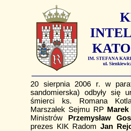
K
INTEL
KATO
IM. STEFANA KA
ul. Sienkiew
20 sierpnia 2006 r. w paraf
sandomierska) odbyły się ur
śmierci ks. Romana Kotla
Marszałek Sejmu RP
Marek
Ministrów
Przemysław Gos
prezes KIK Radom
Jan Rej