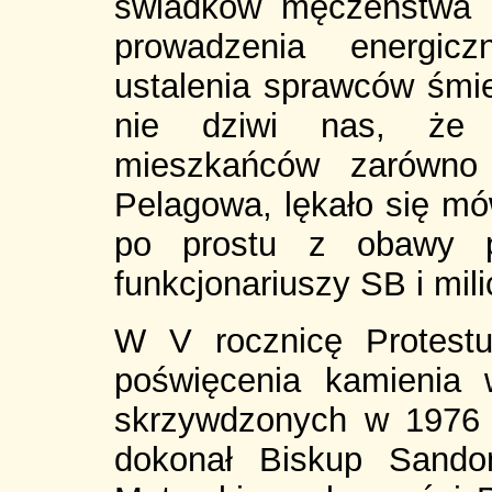
świadków męczeństwa i
prowadzenia energic
ustalenia sprawców śmie
nie dziwi nas, że 
mieszkańców zarówno 
Pelagowa, lękało się mó
po prostu z obawy pr
funkcjonariuszy SB i milic
W V rocznicę Protest
poświęcenia kamienia 
skrzywdzonych w 1976 
dokonał Biskup Sando