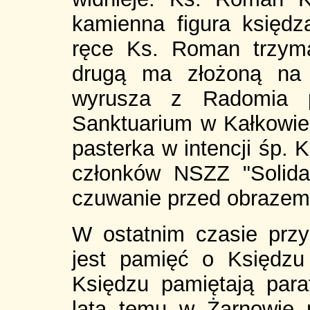
kamienna figura księd
ręce Ks. Roman trzyma
drugą ma złożoną na 
wyrusza z Radomia p
Sanktuarium w Kałkowie,
pasterka w intencji śp. 
członków NSZZ "Solida
czuwanie przed obrazem 
W ostatnim czasie prz
jest pamięć o Księdz
Księdzu pamiętają para
lata temu w Żarnowie 