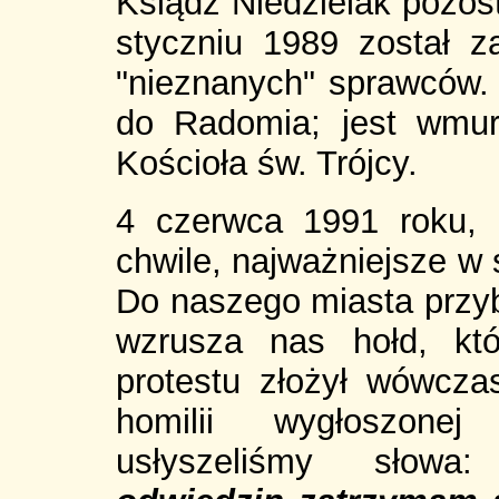
Ksiądz Niedzielak pozost
styczniu 1989 został 
"nieznanych" sprawców. 
do Radomia; jest wmur
Kościoła św. Trójcy.
4 czerwca 1991 roku,
chwile, najważniejsze w sw
Do naszego miasta przyby
wzrusza nas hołd, któ
protestu złożył wówcza
homilii wygłoszone
usłyszeliśmy słow