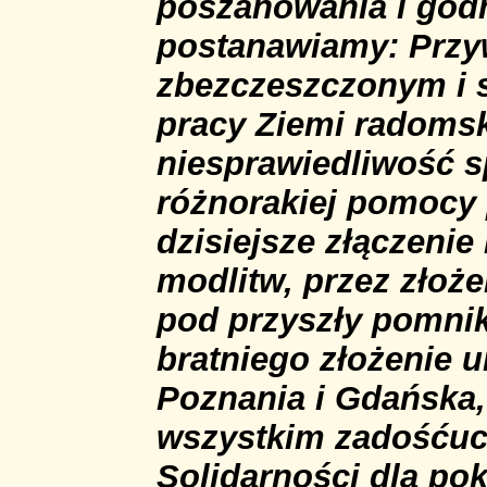
poszanowania i godn
postanawiamy: Przy
zbezczeszczonym i
pracy Ziemi radomsk
niesprawiedliwość s
różnorakiej pomocy
dzisiejsze złączenie
modlitw, przez złoż
pod przyszły pomnik
bratniego złożenie u
Poznania i Gdańska,
wszystkim zadośćuc
Solidarności dla po