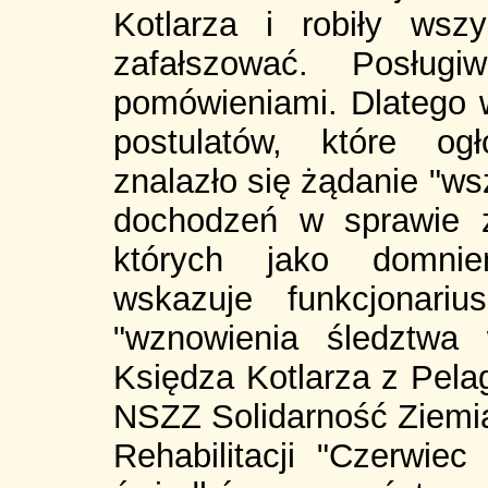
Kotlarza i robiły ws
zafałszować. Posługi
pomówieniami. Dlatego w
postulatów, które og
znalazło się żądanie "ws
dochodzeń w sprawie z
których jako domni
wskazuje funkcjonari
"wznowienia śledztwa
Księdza Kotlarza z Pela
NSZZ Solidarność Ziem
Rehabilitacji "Czerwiec