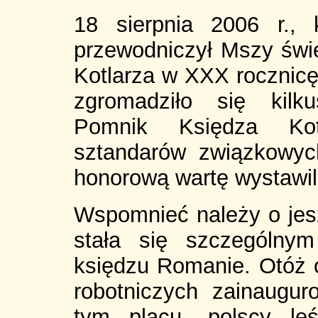
18 sierpnia 2006 r.,
przewodniczył Mszy świ
Kotlarza w XXX rocznicę
zgromadziło się kilk
Pomnik Księdza Kotl
sztandarów związkowyc
honorową wartę wystawil
Wspomnieć należy o jesz
stała się szczególny
księdzu Romanie. Otóż 
robotniczych zainaugu
tym placu, polscy leś