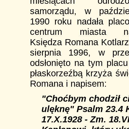
miesiącach odrodzo
samorządu, w paździe
1990 roku nadała plac
centrum miasta n
Księdza Romana Kotlarz
sierpnia 1996, w prz
odsłonięto na tym plac
płaskorzeźbą krzyża świ
Romana i napisem:
"Choćbym chodził ci
ulęknę" Psalm 23.4 
17.X.1928 - Zm. 18.V