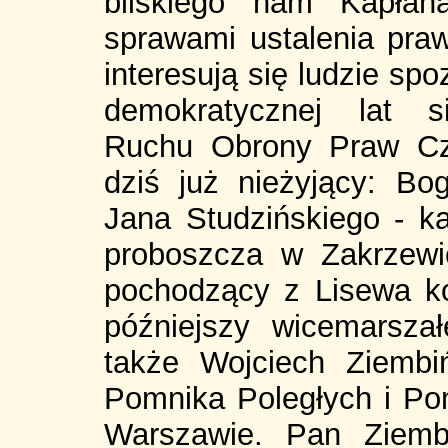
bliskiego nam Kapłan
sprawami ustalenia praw
interesują się ludzie sp
demokratycznej lat si
Ruchu Obrony Praw Czł
dziś już nieżyjący: Bog
Jana Studzińskiego - ka
proboszcza w Zakrzew
pochodzący z Lisewa k
późniejszy wicemarsza
także Wojciech Ziembiń
Pomnika Poległych i P
Warszawie. Pan Ziemb