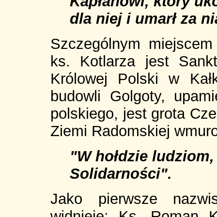
Kapłanowi, który uk
dla niej i umarł za n
Szczególnym miejscem p
ks. Kotlarza jest Sank
Królowej Polski w Kał
budowli Golgoty, upamię
polskiego, jest grota Cz
Ziemi Radomskiej wmurow
"W hołdzie ludziom, 
Solidarności".
Jako pierwsze nazwis
widnieje: Ks. Roman Ko