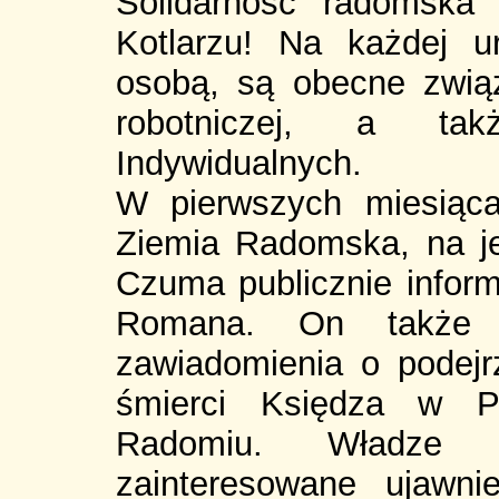
Solidarność radomska
Kotlarzu! Na każdej u
osobą, są obecne związ
robotniczej, a tak
Indywidualnych.
W pierwszych miesiącac
Ziemia Radomska, na je
Czuma publicznie inform
Romana. On także by
zawiadomienia o podejr
śmierci Księdza w Pr
Radomiu. Władze 
zainteresowane ujawn