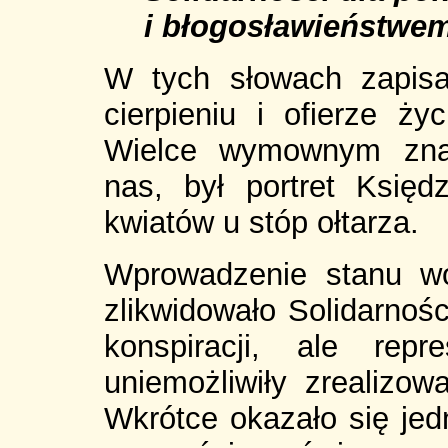
i błogosławieństwem
W tych słowach zapis
cierpieniu i ofierze ż
Wielce wymownym zna
nas, był portret Księ
kwiatów u stóp ołtarza.
Wprowadzenie stanu w
zlikwidowało Solidarnośc
konspiracji, ale rep
uniemożliwiły zrealizo
Wkrótce okazało się jed