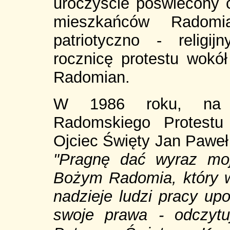
uroczyście poświecony c
mieszkańców Radom
patriotyczno - relig
rocznicę protestu wokó
Radomian.
W 1986 roku, na u
Radomskiego Protestu 
Ojciec Święty Jan Paweł 
"Pragnę dać wyraz mo
Bożym Radomia, który ws
nadzieje ludzi pracy up
swoje prawa - odczyt