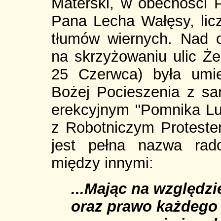
Materski, w obecności 
Pana Lecha Wałęsy, liczn
tłumów wiernych. Nad 
na skrzyżowaniu ulic Że
25 Czerwca) była umi
Bożej Pocieszenia z sa
erekcyjnym "Pomnika L
z Robotniczym Proteste
jest pełna nazwa rad
między innymi:
...Mając na względz
oraz prawo każdego