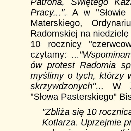
Patrona, Świętego Kazi
Pracy...".
A w "Słowie 
Materskiego, Ordynari
Radomskiej na niedzielę 
10 rocznicy "czerwco
czytamy: ...
"Wspominam
ów protest Radomia spr
myślimy o tych, którzy 
skrzywdzonych"
... W 
"Słowa Pasterskiego" Bi
"Zbliża się 10 roczni
Kotlarza. Uprzejmie p