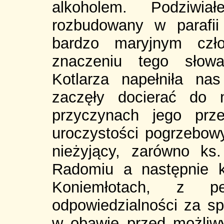
alkoholem. Podziw
rozbudowany w parafii
bardzo maryjnym czło
znaczeniu tego słow
Kotlarza napełniła na
zaczęły docierać do 
przyczynach jego prz
uroczystości pogrzebowy
nieżyjący, zarówno ks
Radomiu a następnie 
Koniemłotach, z 
odpowiedzialności za sp
w obawie przed możliwy