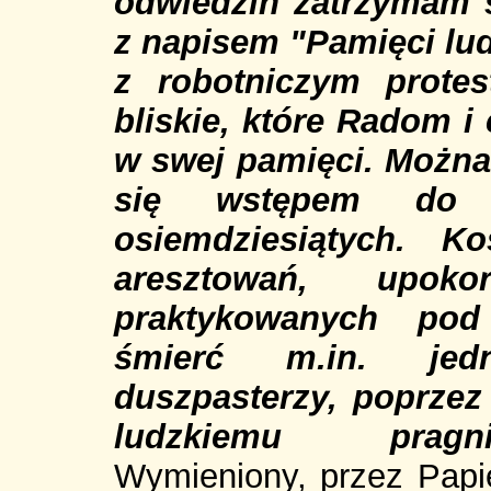
odwiedzin zatrzymam 
z napisem "Pamięci lu
z robotniczym prote
bliskie, które Radom i
w swej pamięci. Można 
się wstępem do d
osiemdziesiątych. Ko
aresztowań, upoko
praktykowanych pod
śmierć m.in. jed
duszpasterzy, poprzez
ludzkiemu pragni
Wymieniony, przez Papi