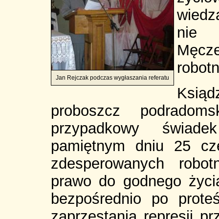
wiedz
nie 
Męcze
robotn
Jan Rejczak podczas wygłaszania referatu
Ksią
proboszcz podradomsk
przypadkowy świadek
pamiętnym dniu 25 cze
zdesperowanych robot
prawo do godnego życi
bezpośrednio po proteś
zaprzestania represji p