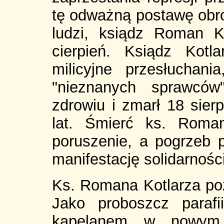
tę odważną postawę obro
ludzi, ksiądz Roman K
cierpień. Ksiądz Kotl
milicyjne przesłuchani
"nieznanych sprawców
zdrowiu i zmarł 18 sier
lat. Śmierć ks. Roman
poruszenie, a pogrzeb p
manifestację solidarności
Ks. Romana Kotlarza po
Jako proboszcz paraf
kapelanem w nowym 