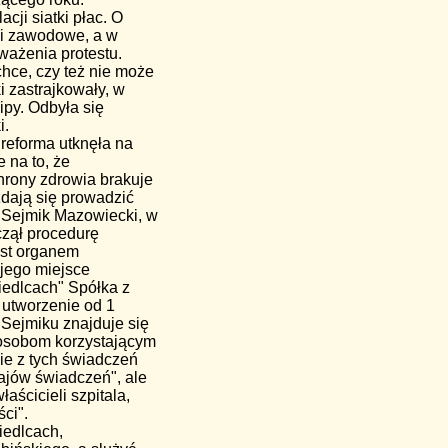
cji siatki płac. O
zki zawodowe, a w
ważenia protestu.
chce, czy też nie może
i zastrajkowały, w
ipy. Odbyła się
i.
j reforma utknęła na
 na to, że
hrony zdrowia brakuje
dają się prowadzić
ż Sejmik Mazowiecki, w
czął procedurę
est organem
jego miejsce
edlcach" Spółka z
 utworzenie od 1
Sejmiku znajduje się
i osobom korzystającym
ie z tych świadczeń
ajów świadczeń", ale
aścicieli szpitala,
ci".
iedlcach,