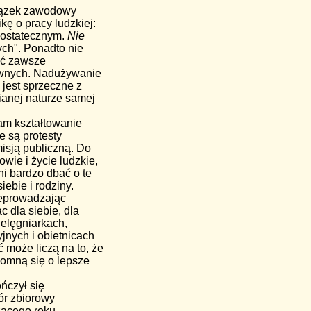
wiązek zawodowy
kę o pracy ludzkiej:
m ostatecznym.
Nie
ch". Ponadto nie
yć zawsze
awnych. Nadużywanie
jest sprzeczne z
anej naturze samej
nam kształtowanie
e są protesty
isją publiczną. Do
wie i życie ludzkie,
i bardzo dbać o te
ebie i rodziny.
rzeprowadzając
 dla siebie, dla
elęgniarkach,
yjnych i obietnicach
ć może liczą na to, że
pomną się o lepsze
ńczył się
ór zbiorowy
żącego roku.