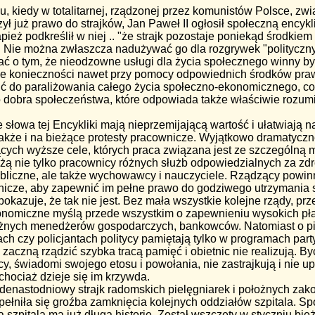
, kiedy w totalitarnej, rządzonej przez komunistów Polsce, z
ł już prawo do strajków, Jan Paweł II ogłosił społeczną encykli
ież podkreślił w niej .. "że strajk pozostaje poniekąd środkie
.
Nie można zwłaszcza nadużywać go dla rozgrywek "polityczny
ać o tym, że nieodzowne usługi dla życia społecznego winny b
ie konieczności nawet przy pomocy odpowiednich środków pr
ć do paraliżowania całego życia społeczno-ekonomicznego, co 
obra społeczeństwa, które odpowiada także właściwie rozumi
 słowa tej Encykliki mają nieprzemijającą wartość i ułatwiają 
akże i na bieżące protesty pracownicze. Wyjątkowo dramatyczn
cych wyższe cele, których praca związana jest ze szczególną m
żą nie tylko pracownicy różnych służb odpowiedzialnych za zdro
bliczne, ale także wychowawcy i nauczyciele. Rządzący powinn
icze, aby zapewnić im pełne prawo do godziwego utrzymania si
 pokazuje, że tak nie jest. Bez mała wszystkie kolejne rządy, p
onomiczne myślą przede wszystkim o zapewnieniu wysokich płac
óżnych menedżerów gospodarczych, bankowców. Natomiast o pi
ch czy policjantach politycy pamiętają tylko w programach part
zaczną rządzić szybka tracą pamięć i obietnic nie realizują. By
, świadomi swojego etosu i powołania, nie zastrajkują i nie u
 chociaż dzieje się im krzywda.
jedenastodniowy strajk radomskich pielęgniarek i położnych zako
pełniła się groźba zamknięcia kolejnych oddziałów szpitala. Sp
ą szpitala ma już długą historię. Został wszczęty w styczniu bie