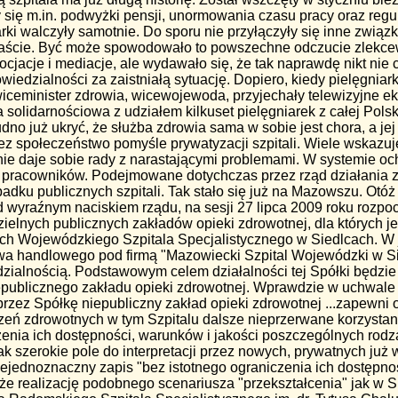
się m.in. podwyżki pensji, unormowania czasu pracy oraz regula
rki walczyły samotnie. Do sporu nie przyłączyły się inne zwią
kanaście. Być może spowodowało to powszechne odczucie zlekce
cjacje i mediacje, ale wydawało się, że tak naprawdę nikt nie 
wiedzialności za zaistniałą sytuację. Dopiero, kiedy pielęgniark
iceminister zdrowia, wicewojewoda, przyjechały telewizyjne ek
a solidarnościowa z udziałem kilkuset pielęgniarek z całej Polsk
rudno już ukryć, że służba zdrowia sama w sobie jest chora, a je
 społeczeństwo pomyśle prywatyzacji szpitali. Wiele wskazuje
nie daje sobie rady z narastającymi problemami. W systemie oc
ę pracowników. Podejmowane dotychczas przez rząd działania z
padku publicznych szpitali. Tak stało się już na Mazowszu. Otó
wyraźnym naciskiem rządu, na sesji 27 lipca 2009 roku rozpo
dzielnych publicznych zakładów opieki zdrowotnej, dla których j
ich Wojewódzkiego Szpitala Specjalistycznego w Siedlcach. W 
wa handlowego pod firmą "Mazowiecki Szpital Wojewódzki w Si
ialnością. Podstawowym celem działalności tej Spółki będzie
epublicznego zakładu opieki zdrowotnej. Wprawdzie w uchwale 
 przez Spółkę niepubliczny zakład opieki zdrowotnej ...zapewn
eń zdrowotnych w tym Szpitalu dalsze nieprzerwane korzystan
zenia ich dostępności, warunków i jakości poszczególnych rodz
k szerokie pole do interpretacji przez nowych, prywatnych już wł
iejednoznaczny zapis "bez istotnego ograniczenia ich dostępnoś
 że realizację podobnego scenariusza "przekształcenia" jak w S