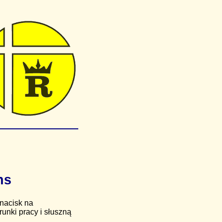
ns
 nacisk na
unki pracy i słuszną