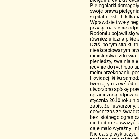
Pielęgniarki domagały 
swoje prawa pielęgnia
szpitalu jest ich kil
Wprawdzie trwały nego
przyjąć na siebie odpo
Radomiu pojawił się w
również uliczna pikiet
Dziś, po tym strajku t
nieakceptowanym przez
ministerstwo zdrowia 
pieniędzy, zwalnia si
jedynie do rychłego u
moim przekonaniu pod 
likwidacji kilku samo
tworzącym, a wśród n
utworzono spółkę pra
ograniczoną odpowiedz
stycznia 2010 roku ni
zapis, że "utworzony,
dotychczas ze świadcz
bez istotnego ogranic
nie trudno zauważyć ja
daje mało wyraźny i n
Nie da się wykluczyć,