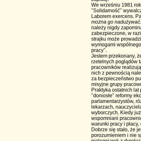
We wrześniu 1981 roku
"Solidarność" wywalczy
Laborem exercens. Pap
można go nadużywać
należy nigdy zapomin
zabezpieczone, w raz
strajku może prowadzi
wymogami wspólnego d
pracy".
Jestem przekonany, że
rzetelnych poglądów t
pracowników realizują
nich z pewnością nale
za bezpieczeństwo pu
misyjne grupy pracown
Praktyka ostatnich lat
"doniosłe" reformy ek
parlamentarzystów, r
lekarzach, nauczyciela
wyborczych. Kiedy już 
wspomniani pracownicy
warunki pracy i płacy,
Dobrze się stało, że 
porozumieniem i nie s
pielęgniarek z dyrekcj