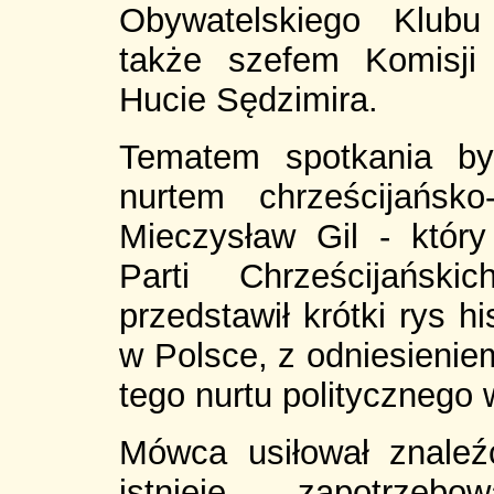
Obywatelskiego Klubu
także szefem Komisji 
Hucie Sędzimira.
Tematem spotkania by
nurtem chrześcijańsk
Mieczysław Gil - który
Parti Chrześcijańs
przedstawił krótki rys h
w Polsce, z odniesienie
tego nurtu politycznego
Mówca usiłował znaleź
istnieje zapotrzeb