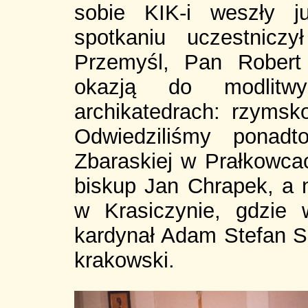
sobie KIK-i weszły j
spotkaniu uczestnicz
Przemyśl, Pan Robert
okazją do modlit
archikatedrach: rzymsko-
Odwiedziliśmy ponadt
Zbaraskiej w Prałkowcac
biskup Jan Chrapek, a
w Krasiczynie, gdzie 
kardynał Adam Stefan Sa
krakowski.