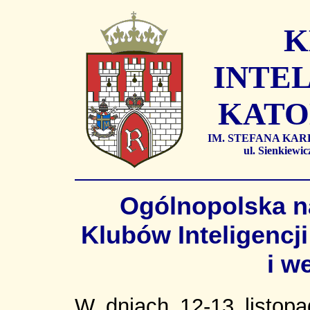
K
INTEL
KATO
IM. STEFANA KA
ul. Sienkiew
Ogólnopolska na
Klubów Inteligencji
i w
W dniach 12-13 listop