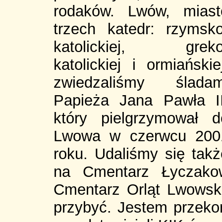
rodaków.
Lwów, miast
trzech katedr: rzymsko
katolickiej, greko
katolickiej i ormiańskie
zwiedzaliśmy śladam
Papieża Jana Pawła II
który pielgrzymował d
Lwowa w czerwcu 200
roku. Udaliśmy się takż
na Cmentarz Łyczakow
Cmentarz Orląt Lwowski
przybyć. Jestem przeko