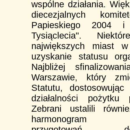
wspólne działania. Wię
diecezjalnych komit
Papieskiego 2004 i
Tysiąclecia". Niekt
największych miast w
uzyskanie statusu orga
Najbliżej sfinalizow
Warszawie, który zmi
Statutu, dostosowuj
działalności pożytku 
Zebrani ustalili równie
harmonogram
przygotowań d