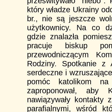
prześwitywało "niebo".
który władze Ukrainy od
br., nie są jeszcze wo
użytkownicy. Na co d
gdzie znalazła pomieszc
pracuje biskup po
przewodniczącym Komi
Rodziny. Spotkanie z 
serdeczne i wzruszające
pomóc katolikom na 
zaproponował, aby Klu
nawiązywały kontakty 
parafialnymi, wśród kt